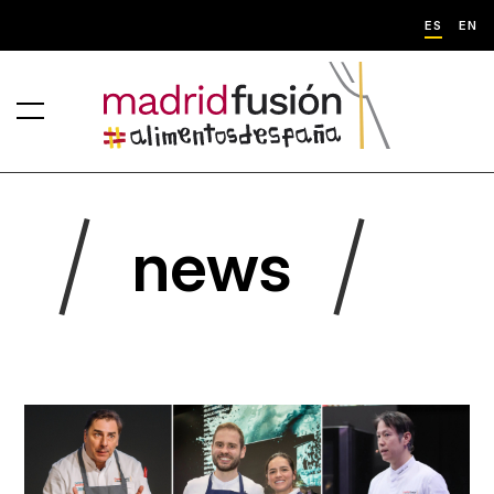
ES
EN
news