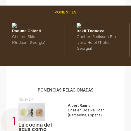
PONENTES
Daduna Ghlonti
Irakli Todadze
Chef en Skio
Chef en Radisson Blu
(Gudauri, Georgia)
Iveria Hotel (Tiblisi,
Georgia)
PONENCIAS RELACIONADAS
PONENCIA
Albert Raurich
Chef en Dos Palillos*
(Barcelona, España)
La cocina del
agua como